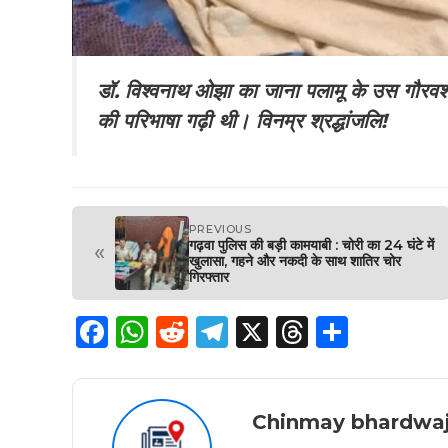
डॉ. विश्वनाथ ओझा का जाना पलामू के उस गौरवशाल
की परिभाषा गढ़ी थी। विनम्र श्रद्धांजलि!
PREVIOUS
गढ़वा पुलिस की बड़ी कामयाबी : चोरी का 24 घंटे में
«
खुलासा, गहने और नकदी के साथ शातिर चोर
गिरफ्तार
F
W
R
T
X
T
S
a
h
e
el
h
h
c
a
d
e
re
a
e
ts
di
g
a
re
Chinmay bhardwa