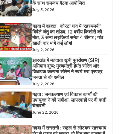
के साथ समन्वय बैठक आयोजित
July 3, 2026
गढ़वा में दहशत : कोरटा गांव में ‘रहस्यमयी’
विषैले जंतु का तांडव, 12 वर्षीय किशोरी की
मौत, 3 अन्य लड़कियां समेत 4 बीमार ; गांव
खाली कर भागे कई लोग!
July 2, 2026
झारखंड में मतदाता सूची पुनरीक्षण (SIR)
अभियान शुरू; मुख्यमंत्री हेमंत सोरेन और
विधायक कल्पना सोरेन ने स्वयं भरा प्रपत्र,
जनता से की अपील
July 2, 2026
गढ़वा : जनकल्याण एवं विकास कार्यों की
उपायुक्त ने की समीक्षा, लापरवाही पर दी कड़ी
चेतावनी
June 22, 2026
गढ़वा में सनसनी : स्कूल से लौटकर रहस्यमय
ढंग से गायब हुई छात्रा, दो दिन बाद तालाब में