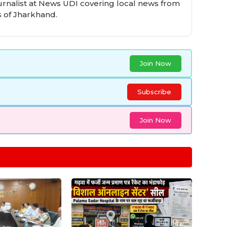
urnalist at News UDI covering local news from
 of Jharkhand.
Join Now
Subscribe
Join Now