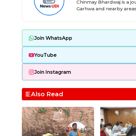
b
A
t
ra
d
Chinmay Bhardwaj is a jo
Garhwa and nearby areas
o
p
m
s
o
p
k
Join WhatsApp
YouTube
Join Instagram
Also Read