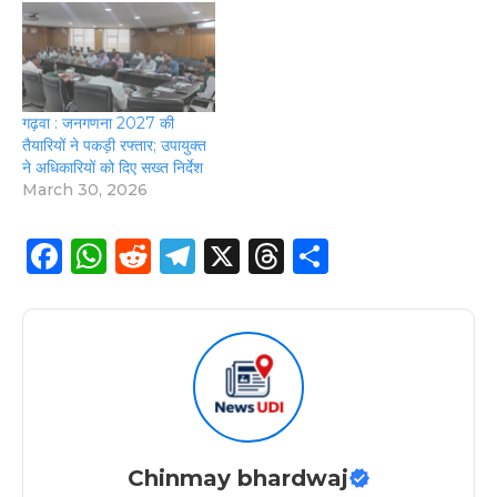
गढ़वा : जनगणना 2027 की
तैयारियों ने पकड़ी रफ्तार; उपायुक्त
ने अधिकारियों को दिए सख्त निर्देश
March 30, 2026
F
W
R
T
X
T
S
a
h
e
el
h
h
c
a
d
e
re
a
e
ts
di
g
a
re
b
A
t
ra
d
o
p
m
s
o
p
Chinmay bhardwaj