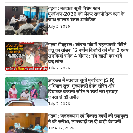
गढ़वा : मतदाता सूची विशेष गहन
पुनरीक्षण-2026 को लेकर राजनीतिक दलों के
साथ समन्वय बैठक आयोजित
July 3, 2026
गढ़वा में दहशत : कोरटा गांव में ‘रहस्यमयी’ विषैले
जंतु का तांडव, 12 वर्षीय किशोरी की मौत, 3 अन्य
लड़कियां समेत 4 बीमार ; गांव खाली कर भागे
कई लोग!
July 2, 2026
झारखंड में मतदाता सूची पुनरीक्षण (SIR)
अभियान शुरू; मुख्यमंत्री हेमंत सोरेन और
विधायक कल्पना सोरेन ने स्वयं भरा प्रपत्र,
जनता से की अपील
July 2, 2026
गढ़वा : जनकल्याण एवं विकास कार्यों की उपायुक्त
ने की समीक्षा, लापरवाही पर दी कड़ी चेतावनी
June 22, 2026