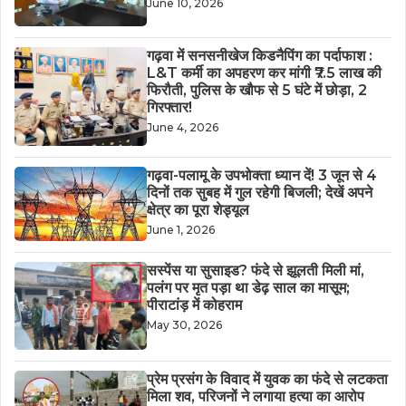
June 10, 2026
गढ़वा में सनसनीखेज किडनैपिंग का पर्दाफाश :
L&T कर्मी का अपहरण कर मांगी ₹7.5 लाख की
फिरौती, पुलिस के खौफ से 5 घंटे में छोड़ा, 2
गिरफ्तार!
June 4, 2026
गढ़वा-पलामू के उपभोक्ता ध्यान दें! 3 जून से 4
दिनों तक सुबह में गुल रहेगी बिजली; देखें अपने
क्षेत्र का पूरा शेड्यूल
June 1, 2026
सस्पेंस या सुसाइड? फंदे से झूलती मिली मां,
पलंग पर मृत पड़ा था डेढ़ साल का मासूम;
पीराटांड़ में कोहराम
May 30, 2026
​प्रेम प्रसंग के विवाद में युवक का फंदे से लटकता
मिला शव, परिजनों ने लगाया हत्या का आरोप