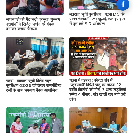
मतदाता सूची पुनरीक्षण : गढ़वा DC की
सख्त चेतावनी, 29 जुलाई तक हर हाल
लापरवाही की भेंट चढ़ी प्रसूता, गुस्साए
में पूरा करें SIR अभियान
ग्रामीणों ने सिविल सर्जन को बंधक
बनाकर कराया फैसला
गढ़वा में दहशत : कोरटा गांव में
गढ़वा : मतदाता सूची विशेष गहन
‘रहस्यमयी’ विषैले जंतु का तांडव, 12
पुनरीक्षण-2026 को लेकर राजनीतिक
वर्षीय किशोरी की मौत, 3 अन्य लड़कियां
दलों के साथ समन्वय बैठक आयोजित
समेत 4 बीमार ; गांव खाली कर भागे कई
लोग!