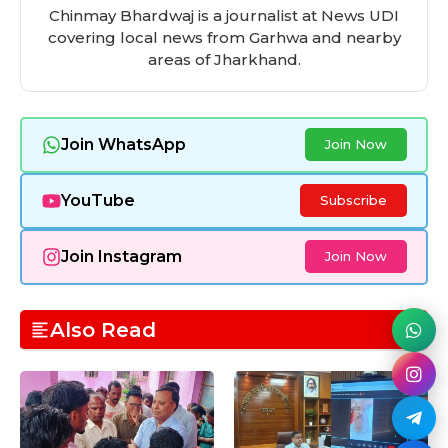
k
Chinmay Bhardwaj is a journalist at News UDI
covering local news from Garhwa and nearby
areas of Jharkhand.
Join WhatsApp
Join Now
YouTube
Subscribe
Join Instagram
Join Now
Also Read