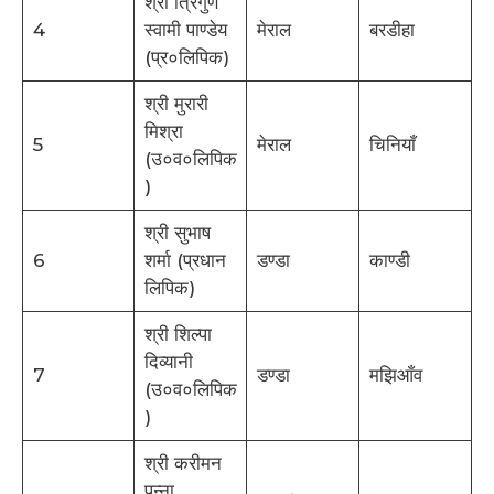
श्री त्रिगुण
4
स्वामी पाण्डेय
मेराल
बरडीहा
(प्र०लिपिक)
श्री मुरारी
मिश्रा
5
मेराल
चिनियाँ
(उ०व०लिपिक
)
श्री सुभाष
6
शर्मा (प्रधान
डण्डा
काण्डी
लिपिक)
श्री शिल्पा
दिव्यानी
7
डण्डा
मझिआँव
(उ०व०लिपिक
)
श्री करीमन
पन्ना