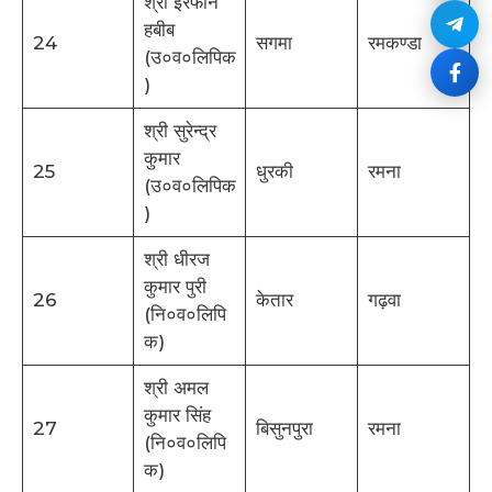
श्री इरफान
हबीब
24
सगमा
रमकण्डा
(उ०व०लिपिक
)
श्री सुरेन्द्र
कुमार
25
धुरकी
रमना
(उ०व०लिपिक
)
श्री धीरज
कुमार पुरी
26
केतार
गढ़वा
(नि०व०लिपि
क)
श्री अमल
कुमार सिंह
27
बिसुनपुरा
रमना
(नि०व०लिपि
क)