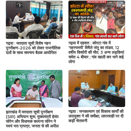
गढ़वा में दहशत : कोरटा गांव में
गढ़वा : मतदाता सूची विशेष गहन
‘रहस्यमयी’ विषैले जंतु का तांडव, 12
पुनरीक्षण-2026 को लेकर राजनीतिक
वर्षीय किशोरी की मौत, 3 अन्य लड़कियां
दलों के साथ समन्वय बैठक आयोजित
समेत 4 बीमार ; गांव खाली कर भागे कई
लोग!
गढ़वा : जनकल्याण एवं विकास कार्यों की
झारखंड में मतदाता सूची पुनरीक्षण
उपायुक्त ने की समीक्षा, लापरवाही पर दी
(SIR) अभियान शुरू; मुख्यमंत्री हेमंत
कड़ी चेतावनी
सोरेन और विधायक कल्पना सोरेन ने
स्वयं भरा प्रपत्र, जनता से की अपील