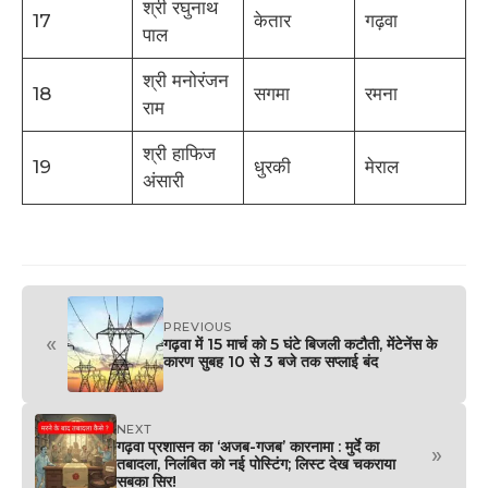
श्री रघुनाथ
17
केतार
गढ़वा
पाल
श्री मनोरंजन
18
सगमा
रमना
राम
श्री हाफिज
19
धुरकी
मेराल
अंसारी
PREVIOUS
«
गढ़वा में 15 मार्च को 5 घंटे बिजली कटौती, मेंटेनेंस के
कारण सुबह 10 से 3 बजे तक सप्लाई बंद
NEXT
गढ़वा प्रशासन का ‘अजब-गजब’ कारनामा : मुर्दे का
»
तबादला, निलंबित को नई पोस्टिंग; लिस्ट देख चकराया
सबका सिर!