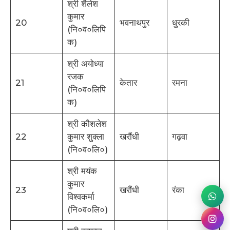
श्री शैलेश
कुमार
20
भवनाथपुर
धुरकी
(नि०व०लिपि
क)
श्री अयोध्या
रजक
21
केतार
रमना
(नि०व०लिपि
क)
श्री कौशलेश
22
कुमार शुक्ला
खरौंधी
गढ़वा
(नि०व०लि०)
श्री मयंक
कुमार
23
खरौंधी
रंका
विश्वकर्मा
(नि०व०लि०)