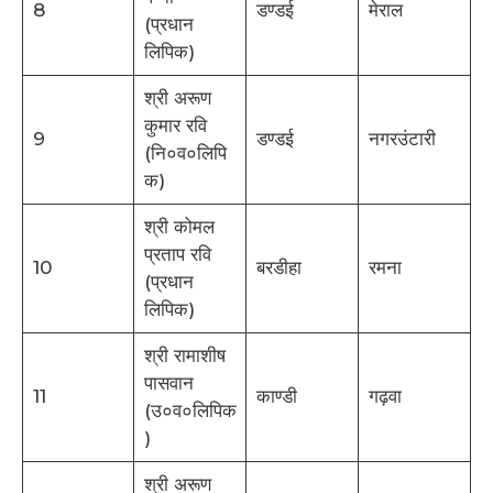
8
डण्डई
मेराल
(प्रधान
लिपिक)
श्री अरूण
कुमार रवि
9
डण्डई
नगरउंटारी
(नि०व०लिपि
क)
श्री कोमल
प्रताप रवि
10
बरडीहा
रमना
(प्रधान
लिपिक)
श्री रामाशीष
पासवान
11
काण्डी
गढ़वा
(उ०व०लिपिक
)
श्री अरूण