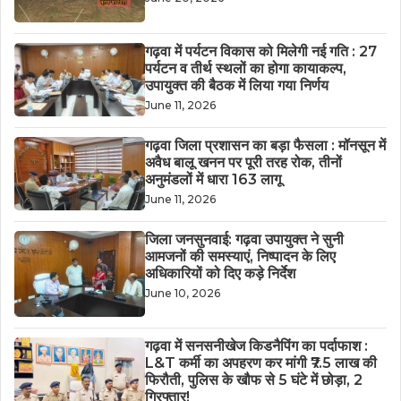
गढ़वा में पर्यटन विकास को मिलेगी नई गति : 27
पर्यटन व तीर्थ स्थलों का होगा कायाकल्प,
उपायुक्त की बैठक में लिया गया निर्णय
June 11, 2026
गढ़वा जिला प्रशासन का बड़ा फैसला : मॉनसून में
अवैध बालू खनन पर पूरी तरह रोक, तीनों
अनुमंडलों में धारा 163 लागू
June 11, 2026
जिला जनसुनवाई: गढ़वा उपायुक्त ने सुनी
आमजनों की समस्याएं, निष्पादन के लिए
अधिकारियों को दिए कड़े निर्देश
June 10, 2026
गढ़वा में सनसनीखेज किडनैपिंग का पर्दाफाश :
L&T कर्मी का अपहरण कर मांगी ₹7.5 लाख की
फिरौती, पुलिस के खौफ से 5 घंटे में छोड़ा, 2
गिरफ्तार!