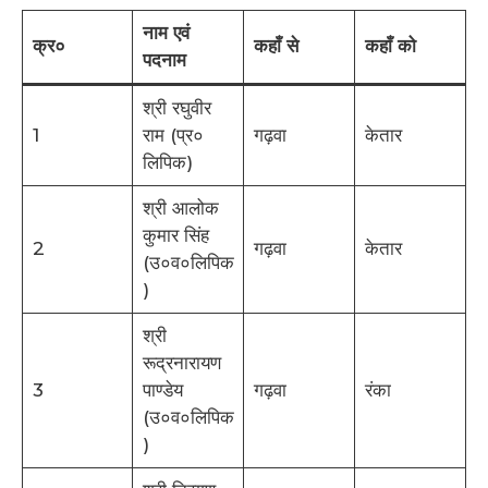
नाम एवं
क्र०
कहाँ से
कहाँ को
पदनाम
श्री रघुवीर
1
राम (प्र०
गढ़वा
केतार
लिपिक)
श्री आलोक
कुमार सिंह
2
गढ़वा
केतार
(उ०व०लिपिक
)
श्री
रूद्रनारायण
3
पाण्डेय
गढ़वा
रंका
(उ०व०लिपिक
)