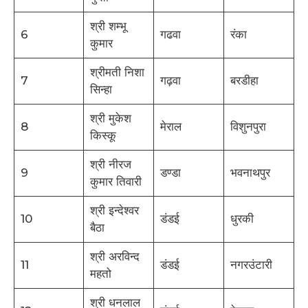
श्री शम्भू
6
गढवा
रंका
कुमार
श्रीमती निशा
7
गढ़वा
बरडीहा
सिन्हा
श्री मुकेश
8
मेराल
विशुनपुरा
किस्कू
श्री नीरज
9
डण्डा
भवनाथपुर
कुमार तिवारी
श्री इन्देश्वर
10
डंडई
धुरकी
बैठा
श्री अरविन्द
11
डंडई
नगरउंटारी
महतो
श्री धनलाल