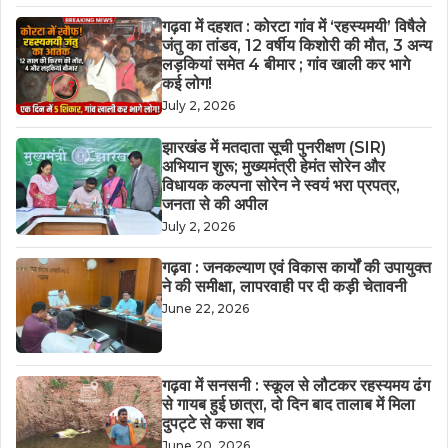
गढ़वा में दहशत : कोरटा गांव में ‘रहस्यमयी’ विषैले
जंतु का तांडव, 12 वर्षीय किशोरी की मौत, 3 अन्य
लड़कियां समेत 4 बीमार ; गांव खाली कर भागे
कई लोग!
July 2, 2026
झारखंड में मतदाता सूची पुनरीक्षण (SIR)
अभियान शुरू; मुख्यमंत्री हेमंत सोरेन और
विधायक कल्पना सोरेन ने स्वयं भरा प्रपत्र,
जनता से की अपील
July 2, 2026
गढ़वा : जनकल्याण एवं विकास कार्यों की उपायुक्त
ने की समीक्षा, लापरवाही पर दी कड़ी चेतावनी
June 22, 2026
गढ़वा में सनसनी : स्कूल से लौटकर रहस्यमय ढंग
से गायब हुई छात्रा, दो दिन बाद तालाब में मिला
दुपट्टे से कसा शव
June 20, 2026