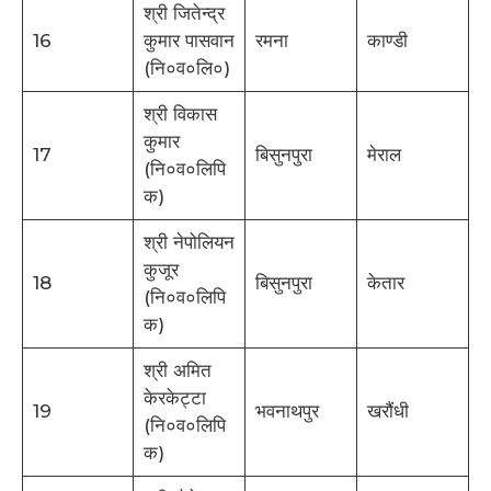
श्री जितेन्द्र
16
कुमार पासवान
रमना
काण्डी
(नि०व०लि०)
श्री विकास
कुमार
17
बिसुनपुरा
मेराल
(नि०व०लिपि
क)
श्री नेपोलियन
कुजूर
18
बिसुनपुरा
केतार
(नि०व०लिपि
क)
श्री अमित
केरकेट्टा
19
भवनाथपुर
खरौंधी
(नि०व०लिपि
क)