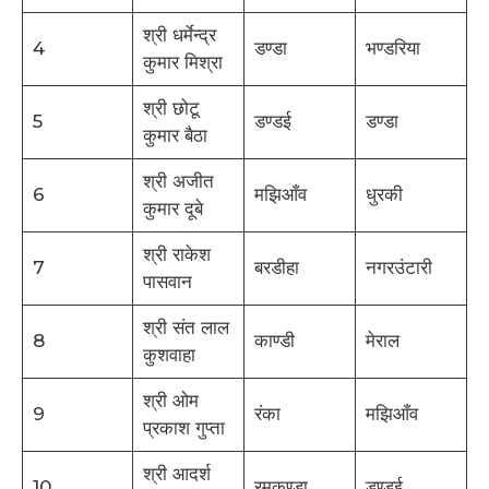
श्री धर्मेन्द्र
4
डण्डा
भण्डरिया
कुमार मिश्रा
श्री छोटू
5
डण्डई
डण्डा
कुमार बैठा
श्री अजीत
6
मझिआँव
धुरकी
कुमार दूबे
श्री राकेश
7
बरडीहा
नगरउंटारी
पासवान
श्री संत लाल
8
काण्डी
मेराल
कुशवाहा
श्री ओम
9
रंका
मझिआँव
प्रकाश गुप्ता
श्री आदर्श
10
रमकण्डा
डण्डई