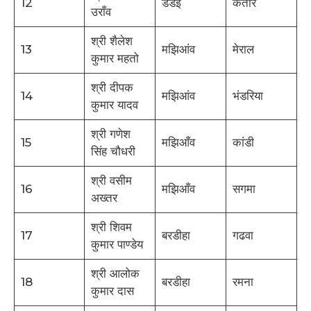
12
डंडई
केतार
उराँव
श्री शैलेश
13
मझिआंव
मेराल
कुमार महतो
श्री दीपक
14
मझिआंव
भंडरिया
कुमार यादव
श्री गणेश
15
मझिआँव
कांडी
सिंह चौधरी
श्री वसीम
16
मझिआँव
सगमा
अख्तर
श्री शिवम
17
बरडीहा
गढवा
कुमार पाण्डेय
श्री आलोक
18
बरडीहा
रमना
कुमार दास