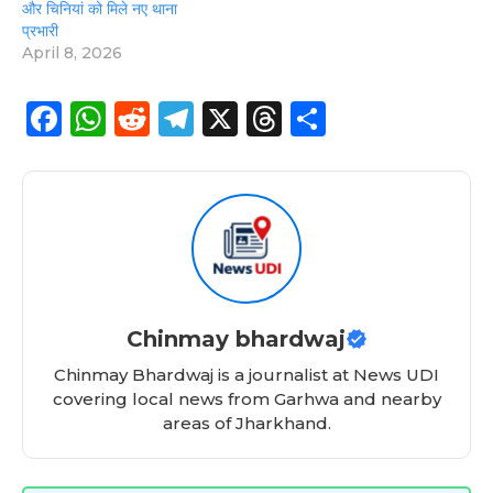
और चिनियां को मिले नए थाना
प्रभारी
April 8, 2026
F
W
R
T
X
T
S
a
h
e
el
h
h
c
a
d
e
re
a
e
ts
di
g
a
re
b
A
t
ra
d
o
p
m
s
o
p
Chinmay bhardwaj
k
Chinmay Bhardwaj is a journalist at News UDI
covering local news from Garhwa and nearby
areas of Jharkhand.