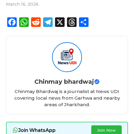
March 16, 2026
F
W
R
T
X
T
S
a
h
e
el
h
h
c
a
d
e
re
a
e
ts
di
g
a
re
b
A
t
ra
d
o
p
m
s
o
p
Chinmay bhardwaj
k
Chinmay Bhardwaj is a journalist at News UDI
covering local news from Garhwa and nearby
areas of Jharkhand.
Join WhatsApp
Join Now