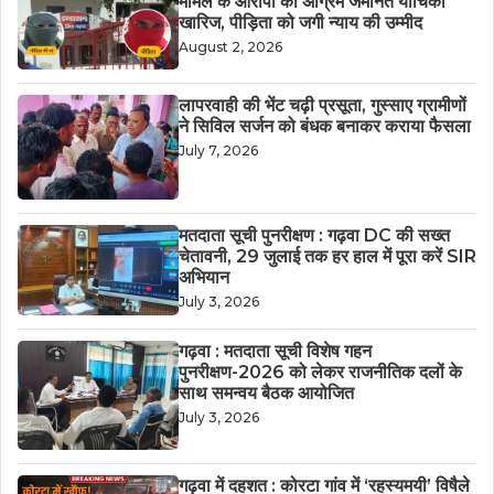
मामले के आरोपी की अग्रिम जमानत याचिका
खारिज, पीड़िता को जगी न्याय की उम्मीद
August 2, 2026
लापरवाही की भेंट चढ़ी प्रसूता, गुस्साए ग्रामीणों
ने सिविल सर्जन को बंधक बनाकर कराया फैसला
July 7, 2026
मतदाता सूची पुनरीक्षण : गढ़वा DC की सख्त
चेतावनी, 29 जुलाई तक हर हाल में पूरा करें SIR
अभियान
July 3, 2026
गढ़वा : मतदाता सूची विशेष गहन
पुनरीक्षण-2026 को लेकर राजनीतिक दलों के
साथ समन्वय बैठक आयोजित
July 3, 2026
गढ़वा में दहशत : कोरटा गांव में ‘रहस्यमयी’ विषैले