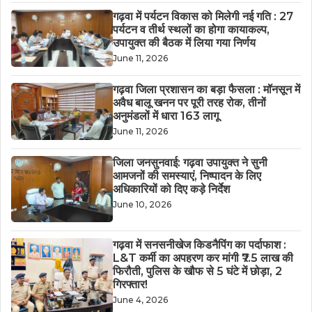
गढ़वा में पर्यटन विकास को मिलेगी नई गति : 27
पर्यटन व तीर्थ स्थलों का होगा कायाकल्प,
उपायुक्त की बैठक में लिया गया निर्णय
June 11, 2026
गढ़वा जिला प्रशासन का बड़ा फैसला : मॉनसून में
अवैध बालू खनन पर पूरी तरह रोक, तीनों
अनुमंडलों में धारा 163 लागू
June 11, 2026
जिला जनसुनवाई: गढ़वा उपायुक्त ने सुनी
आमजनों की समस्याएं, निष्पादन के लिए
अधिकारियों को दिए कड़े निर्देश
June 10, 2026
गढ़वा में सनसनीखेज किडनैपिंग का पर्दाफाश :
L&T कर्मी का अपहरण कर मांगी ₹7.5 लाख की
फिरौती, पुलिस के खौफ से 5 घंटे में छोड़ा, 2
गिरफ्तार!
June 4, 2026