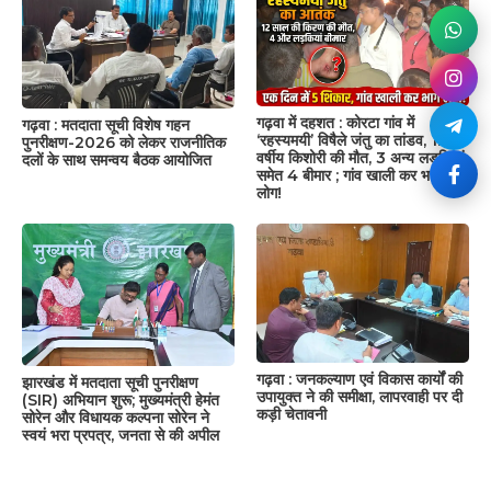
गढ़वा में दहशत : कोरटा गांव में
गढ़वा : मतदाता सूची विशेष गहन
‘रहस्यमयी’ विषैले जंतु का तांडव, 12
पुनरीक्षण-2026 को लेकर राजनीतिक
वर्षीय किशोरी की मौत, 3 अन्य लड़कियां
दलों के साथ समन्वय बैठक आयोजित
समेत 4 बीमार ; गांव खाली कर भागे कई
लोग!
गढ़वा : जनकल्याण एवं विकास कार्यों की
झारखंड में मतदाता सूची पुनरीक्षण
उपायुक्त ने की समीक्षा, लापरवाही पर दी
(SIR) अभियान शुरू; मुख्यमंत्री हेमंत
कड़ी चेतावनी
सोरेन और विधायक कल्पना सोरेन ने
स्वयं भरा प्रपत्र, जनता से की अपील