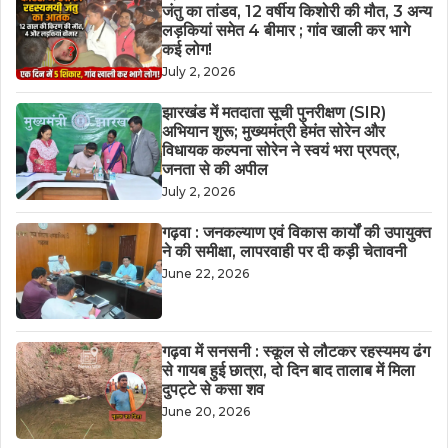
जंतु का तांडव, 12 वर्षीय किशोरी की मौत, 3 अन्य
लड़कियां समेत 4 बीमार ; गांव खाली कर भागे
कई लोग!
July 2, 2026
झारखंड में मतदाता सूची पुनरीक्षण (SIR)
अभियान शुरू; मुख्यमंत्री हेमंत सोरेन और
विधायक कल्पना सोरेन ने स्वयं भरा प्रपत्र,
जनता से की अपील
July 2, 2026
गढ़वा : जनकल्याण एवं विकास कार्यों की उपायुक्त
ने की समीक्षा, लापरवाही पर दी कड़ी चेतावनी
June 22, 2026
गढ़वा में सनसनी : स्कूल से लौटकर रहस्यमय ढंग
से गायब हुई छात्रा, दो दिन बाद तालाब में मिला
दुपट्टे से कसा शव
June 20, 2026