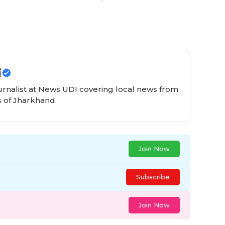
j
urnalist at News UDI covering local news from
 of Jharkhand.
Join Now
Subscribe
Join Now