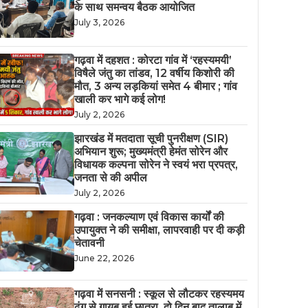
के साथ समन्वय बैठक आयोजित
July 3, 2026
गढ़वा में दहशत : कोरटा गांव में ‘रहस्यमयी’
विषैले जंतु का तांडव, 12 वर्षीय किशोरी की
मौत, 3 अन्य लड़कियां समेत 4 बीमार ; गांव
खाली कर भागे कई लोग!
July 2, 2026
झारखंड में मतदाता सूची पुनरीक्षण (SIR)
अभियान शुरू; मुख्यमंत्री हेमंत सोरेन और
विधायक कल्पना सोरेन ने स्वयं भरा प्रपत्र,
जनता से की अपील
July 2, 2026
गढ़वा : जनकल्याण एवं विकास कार्यों की
उपायुक्त ने की समीक्षा, लापरवाही पर दी कड़ी
चेतावनी
June 22, 2026
गढ़वा में सनसनी : स्कूल से लौटकर रहस्यमय
ढंग से गायब हुई छात्रा, दो दिन बाद तालाब में