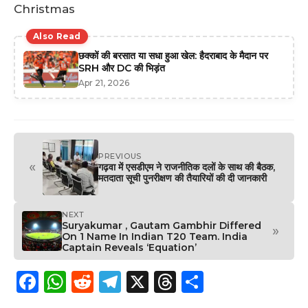
Christmas
Also Read
छक्कों की बरसात या सधा हुआ खेल: हैदराबाद के मैदान पर
SRH और DC की भिड़ंत
Apr 21, 2026
PREVIOUS
«
गढ़वा में एसडीएम ने राजनीतिक दलों के साथ की बैठक,
मतदाता सूची पुनरीक्षण की तैयारियों की दी जानकारी
NEXT
Suryakumar , Gautam Gambhir Differed
»
On 1 Name In Indian T20 Team. India
Captain Reveals ‘Equation’
F
W
R
T
X
T
S
a
h
e
el
h
h