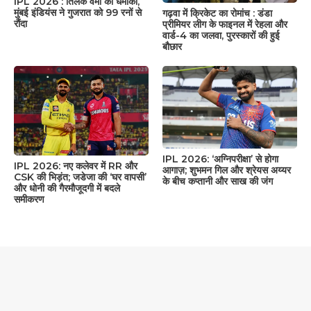
IPL 2026 : तिलक वर्मा का धमाका,
मुंबई इंडियंस ने गुजरात को 99 रनों से
गढ़वा में क्रिकेट का रोमांच : डंडा
रौंदा
प्रीमियर लीग के फाइनल में रेहला और
वार्ड-4 का जलवा, पुरस्कारों की हुई
बौछार
IPL 2026: ‘अग्निपरीक्षा’ से होगा
IPL 2026: नए कलेवर में RR और
आगाज़; शुभमन गिल और श्रेयस अय्यर
CSK की भिड़ंत; जडेजा की ‘घर वापसी’
के बीच कप्तानी और साख की जंग
और धोनी की गैरमौजूदगी में बदले
समीकरण