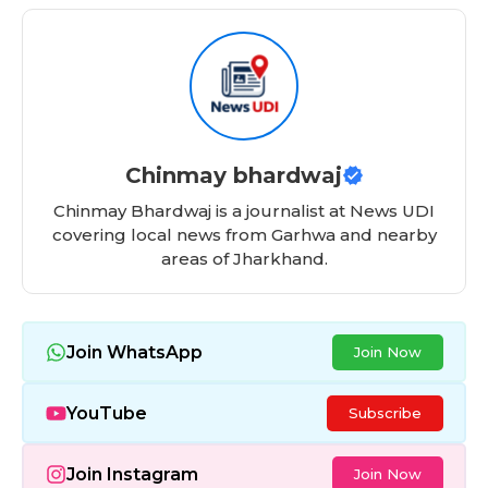
c
a
d
e
re
a
e
ts
di
g
a
re
b
A
t
ra
d
o
p
m
s
o
p
Chinmay bhardwaj
k
Chinmay Bhardwaj is a journalist at News UDI
covering local news from Garhwa and nearby
areas of Jharkhand.
Join WhatsApp
Join Now
YouTube
Subscribe
Join Instagram
Join Now