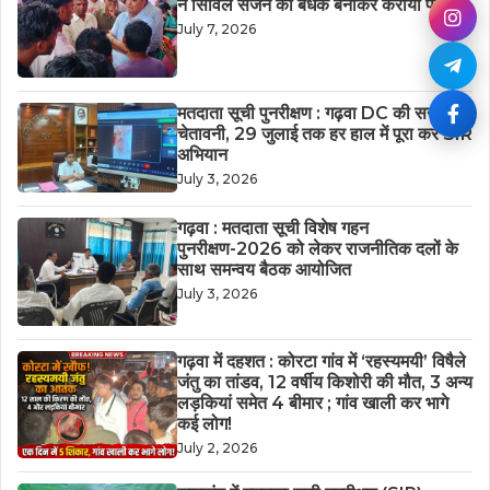
ने सिविल सर्जन को बंधक बनाकर कराया फैसला
July 7, 2026
मतदाता सूची पुनरीक्षण : गढ़वा DC की सख्त
चेतावनी, 29 जुलाई तक हर हाल में पूरा करें SIR
अभियान
July 3, 2026
गढ़वा : मतदाता सूची विशेष गहन
पुनरीक्षण-2026 को लेकर राजनीतिक दलों के
साथ समन्वय बैठक आयोजित
July 3, 2026
गढ़वा में दहशत : कोरटा गांव में ‘रहस्यमयी’ विषैले
जंतु का तांडव, 12 वर्षीय किशोरी की मौत, 3 अन्य
लड़कियां समेत 4 बीमार ; गांव खाली कर भागे
कई लोग!
July 2, 2026