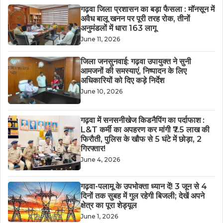
गढ़वा जिला प्रशासन का बड़ा फैसला : मॉनसून में
अवैध बालू खनन पर पूरी तरह रोक, तीनों
अनुमंडलों में धारा 163 लागू
June 11, 2026
जिला जनसुनवाई: गढ़वा उपायुक्त ने सुनी
आमजनों की समस्याएं, निष्पादन के लिए
अधिकारियों को दिए कड़े निर्देश
June 10, 2026
गढ़वा में सनसनीखेज किडनैपिंग का पर्दाफाश :
L&T कर्मी का अपहरण कर मांगी ₹7.5 लाख की
फिरौती, पुलिस के खौफ से 5 घंटे में छोड़ा, 2
गिरफ्तार!
June 4, 2026
गढ़वा-पलामू के उपभोक्ता ध्यान दें! 3 जून से 4
दिनों तक सुबह में गुल रहेगी बिजली; देखें अपने
क्षेत्र का पूरा शेड्यूल
June 1, 2026