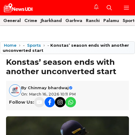
Skip
M
to
content
General
Crime
Jharkhand
Garhwa
Ranchi
Palamu
Sport
Home
-
Sports
-
Konstas’ season ends with another
unconverted start
Konstas’ season ends with
another unconverted start
By
Chinmay bhardwaj
On: March 16, 2026 10:11 PM
Follow Us: