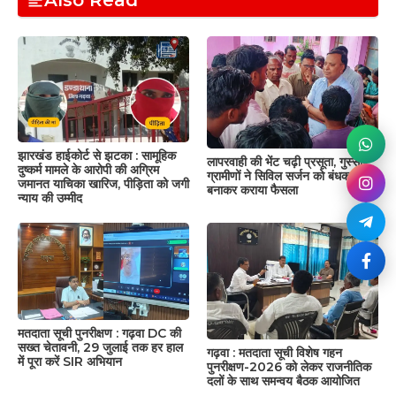
झारखंड हाईकोर्ट से झटका : सामूहिक
लापरवाही की भेंट चढ़ी प्रसूता, गुस्साए
दुष्कर्म मामले के आरोपी की अग्रिम
ग्रामीणों ने सिविल सर्जन को बंधक
जमानत याचिका खारिज, पीड़िता को जगी
बनाकर कराया फैसला
न्याय की उम्मीद
मतदाता सूची पुनरीक्षण : गढ़वा DC की
सख्त चेतावनी, 29 जुलाई तक हर हाल
गढ़वा : मतदाता सूची विशेष गहन
में पूरा करें SIR अभियान
पुनरीक्षण-2026 को लेकर राजनीतिक
दलों के साथ समन्वय बैठक आयोजित