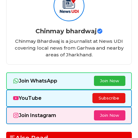
b
A
t
ra
d
o
p
m
s
o
p
Chinmay bhardwaj
k
Chinmay Bhardwaj is a journalist at News UDI
covering local news from Garhwa and nearby
areas of Jharkhand.
Join WhatsApp
Join Now
YouTube
Subscribe
Join Instagram
Join Now
Also Read