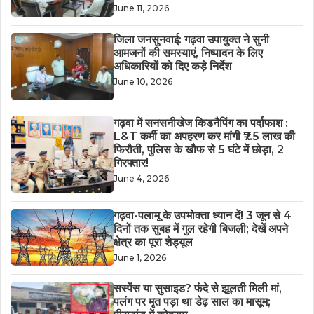
June 11, 2026
जिला जनसुनवाई: गढ़वा उपायुक्त ने सुनी
आमजनों की समस्याएं, निष्पादन के लिए
अधिकारियों को दिए कड़े निर्देश
June 10, 2026
गढ़वा में सनसनीखेज किडनैपिंग का पर्दाफाश :
L&T कर्मी का अपहरण कर मांगी ₹7.5 लाख की
फिरौती, पुलिस के खौफ से 5 घंटे में छोड़ा, 2
गिरफ्तार!
June 4, 2026
गढ़वा-पलामू के उपभोक्ता ध्यान दें! 3 जून से 4
दिनों तक सुबह में गुल रहेगी बिजली; देखें अपने
क्षेत्र का पूरा शेड्यूल
June 1, 2026
सस्पेंस या सुसाइड? फंदे से झूलती मिली मां,
पलंग पर मृत पड़ा था डेढ़ साल का मासूम;