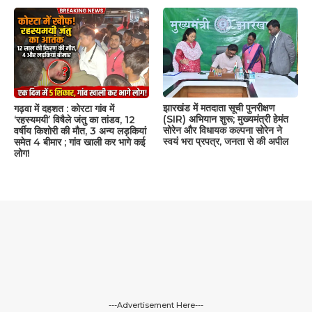
झारखंड में मतदाता सूची पुनरीक्षण
गढ़वा में दहशत : कोरटा गांव में
(SIR) अभियान शुरू; मुख्यमंत्री हेमंत
‘रहस्यमयी’ विषैले जंतु का तांडव, 12
सोरेन और विधायक कल्पना सोरेन ने
वर्षीय किशोरी की मौत, 3 अन्य लड़कियां
स्वयं भरा प्रपत्र, जनता से की अपील
समेत 4 बीमार ; गांव खाली कर भागे कई
लोग!
---Advertisement Here---