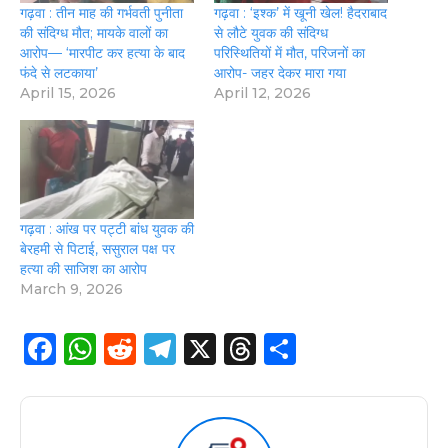
गढ़वा : तीन माह की गर्भवती पुनीता
गढ़वा : ‘इश्क’ में खूनी खेल! हैदराबाद
की संदिग्ध मौत; मायके वालों का
से लौटे युवक की संदिग्ध
आरोप— ‘मारपीट कर हत्या के बाद
परिस्थितियों में मौत, परिजनों का
फंदे से लटकाया’
आरोप- जहर देकर मारा गया
April 15, 2026
April 12, 2026
गढ़वा : आंख पर पट्टी बांध युवक की
बेरहमी से पिटाई, ससुराल पक्ष पर
हत्या की साजिश का आरोप
March 9, 2026
F
W
R
T
X
T
S
a
h
e
el
h
h
c
a
d
e
re
a
e
ts
di
g
a
re