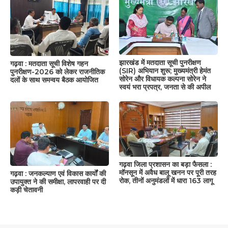
झारखंड में मतदाता सूची पुनरीक्षण
गढ़वा : मतदाता सूची विशेष गहन
(SIR) अभियान शुरू; मुख्यमंत्री हेमंत
पुनरीक्षण-2026 को लेकर राजनीतिक
सोरेन और विधायक कल्पना सोरेन ने
दलों के साथ समन्वय बैठक आयोजित
स्वयं भरा प्रपत्र, जनता से की अपील
गढ़वा जिला प्रशासन का बड़ा फैसला :
मॉनसून में अवैध बालू खनन पर पूरी तरह
गढ़वा : जनकल्याण एवं विकास कार्यों की
रोक, तीनों अनुमंडलों में धारा 163 लागू
उपायुक्त ने की समीक्षा, लापरवाही पर दी
कड़ी चेतावनी