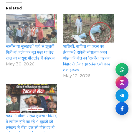
Related
सस्पेंस या सुसाइड? फंदे से झूलती
आशिकी, साजिश या कत्ल का
मिली मां, पलंग पर मृत पड़ा था डेढ़
इंतकाम? दाबेली संचालक अमन
साल का मासूम; पीराटांड़ में कोहराम
ओझा की मौत का ‘सस्पेंस’ गहराया;
May 30, 2026
बिहार से लेकर झारखंड-छत्तीसगढ़
तक हड़कंप
May 12, 2026
गढ़वा में भीषण सड़क हादसा : मिलाद
में शामिल होने जा रहे 4 युवकों को
ट्रैक्टर ने रौंदा, एक की मौके पर ही