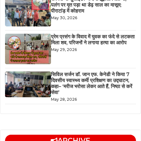
पलंग पर मृत पड़ा था डेढ़ साल का मासूम;
पीराटांड़ में कोहराम
May 30, 2026
​प्रेम प्रसंग के विवाद में युवक का फंदे से लटकता
मिला शव, परिजनों ने लगाया हत्या का आरोप
May 29, 2026
सिविल सर्जन डॉ. जान एफ. केनेडी ने किया 7
दिवसीय स्वास्थ्य कर्मी प्रशिक्षण का उद्घाटन,
कहा– ‘मरीज भरोसा लेकर आते हैं, निष्ठा से करें
सेवा’
May 28, 2026
ARCHIVE