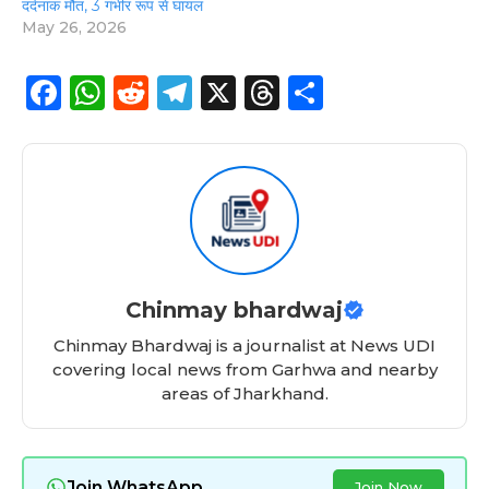
दर्दनाक मौत, 3 गंभीर रूप से घायल
May 26, 2026
F
W
R
T
X
T
S
a
h
e
el
h
h
c
a
d
e
re
a
e
ts
di
g
a
re
b
A
t
ra
d
o
p
m
s
o
p
Chinmay bhardwaj
k
Chinmay Bhardwaj is a journalist at News UDI
covering local news from Garhwa and nearby
areas of Jharkhand.
Join WhatsApp
Join Now