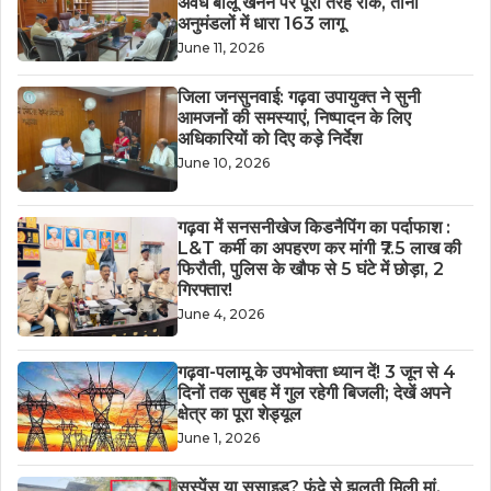
अवैध बालू खनन पर पूरी तरह रोक, तीनों
अनुमंडलों में धारा 163 लागू
June 11, 2026
जिला जनसुनवाई: गढ़वा उपायुक्त ने सुनी
आमजनों की समस्याएं, निष्पादन के लिए
अधिकारियों को दिए कड़े निर्देश
June 10, 2026
गढ़वा में सनसनीखेज किडनैपिंग का पर्दाफाश :
L&T कर्मी का अपहरण कर मांगी ₹7.5 लाख की
फिरौती, पुलिस के खौफ से 5 घंटे में छोड़ा, 2
गिरफ्तार!
June 4, 2026
गढ़वा-पलामू के उपभोक्ता ध्यान दें! 3 जून से 4
दिनों तक सुबह में गुल रहेगी बिजली; देखें अपने
क्षेत्र का पूरा शेड्यूल
June 1, 2026
सस्पेंस या सुसाइड? फंदे से झूलती मिली मां,