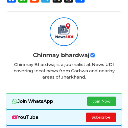
a
h
e
el
h
h
c
a
d
e
re
a
e
ts
di
g
a
re
b
A
t
ra
d
o
p
m
s
o
p
Chinmay bhardwaj
k
Chinmay Bhardwaj is a journalist at News UDI
covering local news from Garhwa and nearby
areas of Jharkhand.
Join WhatsApp
Join Now
YouTube
Subscribe