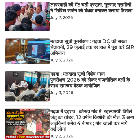
लापरवाही की भेंट चढ़ी प्रसूता, गुस्साए ग्रामीणों
ने सिविल सर्जन को बंधक बनाकर कराया फैसला
July 7, 2026
मतदाता सूची पुनरीक्षण : गढ़वा DC की सख्त
चेतावनी, 29 जुलाई तक हर हाल में पूरा करें SIR
अभियान
July 3, 2026
गढ़वा : मतदाता सूची विशेष गहन
पुनरीक्षण-2026 को लेकर राजनीतिक दलों के
साथ समन्वय बैठक आयोजित
July 3, 2026
गढ़वा में दहशत : कोरटा गांव में ‘रहस्यमयी’ विषैले
जंतु का तांडव, 12 वर्षीय किशोरी की मौत, 3 अन्य
लड़कियां समेत 4 बीमार ; गांव खाली कर भागे
कई लोग!
July 2, 2026