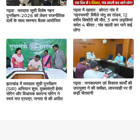
गढ़वा में दहशत : कोरटा गांव में
गढ़वा : मतदाता सूची विशेष गहन
‘रहस्यमयी’ विषैले जंतु का तांडव, 12
पुनरीक्षण-2026 को लेकर राजनीतिक
वर्षीय किशोरी की मौत, 3 अन्य लड़कियां
दलों के साथ समन्वय बैठक आयोजित
समेत 4 बीमार ; गांव खाली कर भागे कई
लोग!
गढ़वा : जनकल्याण एवं विकास कार्यों की
झारखंड में मतदाता सूची पुनरीक्षण
उपायुक्त ने की समीक्षा, लापरवाही पर दी
(SIR) अभियान शुरू; मुख्यमंत्री हेमंत
कड़ी चेतावनी
सोरेन और विधायक कल्पना सोरेन ने
स्वयं भरा प्रपत्र, जनता से की अपील