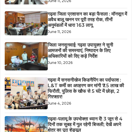
June 11, 2026
गढ़वा जिला प्रशासन का बड़ा फैसला : मॉनसून में
अवैध बालू खनन पर पूरी तरह रोक, तीनों
अनुमंडलों में धारा 163 लागू
June 11, 2026
जिला जनसुनवाई: गढ़वा उपायुक्त ने सुनी
आमजनों की समस्याएं, निष्पादन के लिए
अधिकारियों को दिए कड़े निर्देश
June 10, 2026
गढ़वा में सनसनीखेज किडनैपिंग का पर्दाफाश :
L&T कर्मी का अपहरण कर मांगी ₹7.5 लाख की
फिरौती, पुलिस के खौफ से 5 घंटे में छोड़ा, 2
गिरफ्तार!
June 4, 2026
गढ़वा-पलामू के उपभोक्ता ध्यान दें! 3 जून से 4
दिनों तक सुबह में गुल रहेगी बिजली; देखें अपने
क्षेत्र का पूरा शेड्यूल