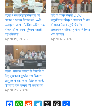
गढ़वा में नए प्रशासनिक युग का
वादे के पक्के निकले DDC
आगाज : अनन्य मित्तल बने 34वें
पशुपतिनाथ मिश्र : व्यस्तता के बाद
उपायुक्त, कहा—’अंतिम व्यक्ति तक
भी मत्था टेकने पहुंचे चेचरिया
योजनाओं का लाभ पहुँचाना पहली
संकटमोचन मंदिर, ग्रामीणों ने किया
प्राथमिकता’
भव्य स्वागत
April 19, 2026
April 4, 2026
गढ़वा : पेयजल संकट से निपटने के
लिए प्रशासन मुस्तैद, उप विकास
आयुक्त ने झार जल पोर्टल के जरिए
शिकायत दर्ज कराने की अपील की
April 25, 2026
F
W
R
T
X
T
S