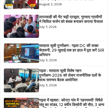
August 2, 2026
लापरवाही की भेंट चढ़ी प्रसूता, गुस्साए ग्रामीणों
ने सिविल सर्जन को बंधक बनाकर कराया फैसला
July 7, 2026
मतदाता सूची पुनरीक्षण : गढ़वा DC की सख्त
चेतावनी, 29 जुलाई तक हर हाल में पूरा करें SIR
अभियान
July 3, 2026
गढ़वा : मतदाता सूची विशेष गहन
पुनरीक्षण-2026 को लेकर राजनीतिक दलों के
साथ समन्वय बैठक आयोजित
July 3, 2026
गढ़वा में दहशत : कोरटा गांव में ‘रहस्यमयी’ विषैले
जंतु का तांडव, 12 वर्षीय किशोरी की मौत, 3 अन्य