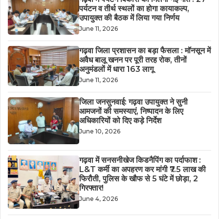
पर्यटन व तीर्थ स्थलों का होगा कायाकल्प,
उपायुक्त की बैठक में लिया गया निर्णय
June 11, 2026
गढ़वा जिला प्रशासन का बड़ा फैसला : मॉनसून में
अवैध बालू खनन पर पूरी तरह रोक, तीनों
अनुमंडलों में धारा 163 लागू
June 11, 2026
जिला जनसुनवाई: गढ़वा उपायुक्त ने सुनी
आमजनों की समस्याएं, निष्पादन के लिए
अधिकारियों को दिए कड़े निर्देश
June 10, 2026
गढ़वा में सनसनीखेज किडनैपिंग का पर्दाफाश :
L&T कर्मी का अपहरण कर मांगी ₹7.5 लाख की
फिरौती, पुलिस के खौफ से 5 घंटे में छोड़ा, 2
गिरफ्तार!
June 4, 2026