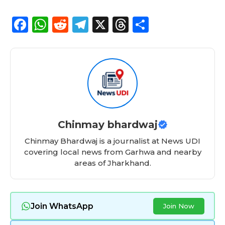
F
W
R
T
X
T
S
a
h
e
el
h
h
c
a
d
e
re
a
e
ts
di
g
a
re
b
A
t
ra
d
o
p
m
s
o
p
Chinmay bhardwaj
k
Chinmay Bhardwaj is a journalist at News UDI
covering local news from Garhwa and nearby
areas of Jharkhand.
Join WhatsApp
Join Now