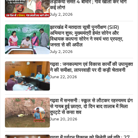
लड़कियां समेत 4 बीमार ; गांव खाली कर भागे
कई लोग!
July 2, 2026
झारखंड में मतदाता सूची पुनरीक्षण (SIR)
अभियान शुरू; मुख्यमंत्री हेमंत सोरेन और
विधायक कल्पना सोरेन ने स्वयं भरा प्रपत्र,
जनता से की अपील
July 2, 2026
गढ़वा : जनकल्याण एवं विकास कार्यों की उपायुक्त
ने की समीक्षा, लापरवाही पर दी कड़ी चेतावनी
June 22, 2026
गढ़वा में सनसनी : स्कूल से लौटकर रहस्यमय ढंग
से गायब हुई छात्रा, दो दिन बाद तालाब में मिला
दुपट्टे से कसा शव
June 20, 2026
गढ़वा में पर्यटन विकास को मिलेगी नई गति : 27