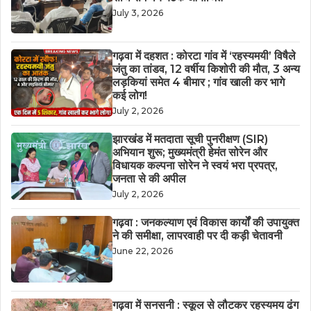
July 3, 2026
गढ़वा में दहशत : कोरटा गांव में ‘रहस्यमयी’ विषैले
जंतु का तांडव, 12 वर्षीय किशोरी की मौत, 3 अन्य
लड़कियां समेत 4 बीमार ; गांव खाली कर भागे
कई लोग!
July 2, 2026
झारखंड में मतदाता सूची पुनरीक्षण (SIR)
अभियान शुरू; मुख्यमंत्री हेमंत सोरेन और
विधायक कल्पना सोरेन ने स्वयं भरा प्रपत्र,
जनता से की अपील
July 2, 2026
गढ़वा : जनकल्याण एवं विकास कार्यों की उपायुक्त
ने की समीक्षा, लापरवाही पर दी कड़ी चेतावनी
June 22, 2026
गढ़वा में सनसनी : स्कूल से लौटकर रहस्यमय ढंग