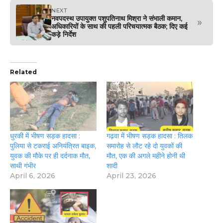
NEXT
नवपदस्थ उपायुक्त पशुपतिनाथ मिश्रा ने संभाली कमान,
»
अधिकारियों के साथ की पहली परिचयात्मक बैठक; दिए कई
कड़े निर्देश
Related
धुरकी में भीषण सड़क हादसा :
गढ़वा में भीषण सड़क हादसा : तिलक
पुलिया से टकराई अनियंत्रित बाइक,
समारोह से लौट रहे दो युवकों की
युवक की मौके पर ही दर्दनाक मौत,
मौत, एक की अगले महीने होनी थी
साथी गंभीर
शादी
April 6, 2026
April 23, 2026