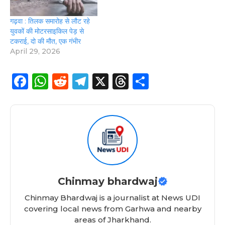
गढ़वा : तिलक समारोह से लौट रहे
युवकों की मोटरसाइकिल पेड़ से
टकराई, दो की मौत, एक गंभीर
April 29, 2026
F
W
R
T
X
T
S
a
h
e
el
h
h
c
a
d
e
re
a
e
ts
di
g
a
re
b
A
t
ra
d
o
p
m
s
o
p
Chinmay bhardwaj
k
Chinmay Bhardwaj is a journalist at News UDI
covering local news from Garhwa and nearby
areas of Jharkhand.