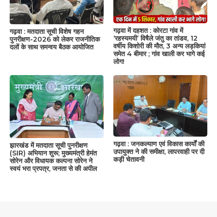
गढ़वा में दहशत : कोरटा गांव में
गढ़वा : मतदाता सूची विशेष गहन
‘रहस्यमयी’ विषैले जंतु का तांडव, 12
पुनरीक्षण-2026 को लेकर राजनीतिक
वर्षीय किशोरी की मौत, 3 अन्य लड़कियां
दलों के साथ समन्वय बैठक आयोजित
समेत 4 बीमार ; गांव खाली कर भागे कई
लोग!
गढ़वा : जनकल्याण एवं विकास कार्यों की
झारखंड में मतदाता सूची पुनरीक्षण
उपायुक्त ने की समीक्षा, लापरवाही पर दी
(SIR) अभियान शुरू; मुख्यमंत्री हेमंत
कड़ी चेतावनी
सोरेन और विधायक कल्पना सोरेन ने
स्वयं भरा प्रपत्र, जनता से की अपील