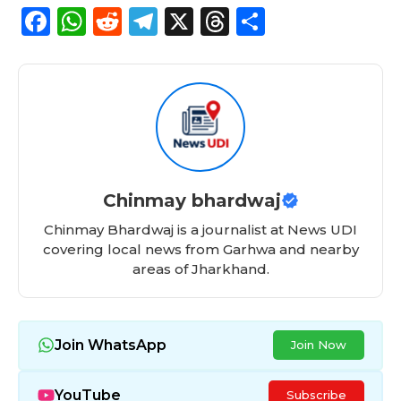
F
W
R
T
X
T
S
a
h
e
el
h
h
c
a
d
e
re
a
e
ts
di
g
a
re
b
A
t
ra
d
o
p
m
s
o
p
Chinmay bhardwaj
k
Chinmay Bhardwaj is a journalist at News UDI
covering local news from Garhwa and nearby
areas of Jharkhand.
Join WhatsApp
Join Now
YouTube
Subscribe