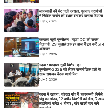
लापरवाही की भेंट चढ़ी प्रसूता, गुस्साए ग्रामीणों
ने सिविल सर्जन को बंधक बनाकर कराया फैसला
July 7, 2026
मतदाता सूची पुनरीक्षण : गढ़वा DC की सख्त
चेतावनी, 29 जुलाई तक हर हाल में पूरा करें SIR
अभियान
July 3, 2026
गढ़वा : मतदाता सूची विशेष गहन
पुनरीक्षण-2026 को लेकर राजनीतिक दलों के
साथ समन्वय बैठक आयोजित
July 3, 2026
गढ़वा में दहशत : कोरटा गांव में ‘रहस्यमयी’ विषैले
जंतु का तांडव, 12 वर्षीय किशोरी की मौत, 3 अन्य
लड़कियां समेत 4 बीमार ; गांव खाली कर भागे