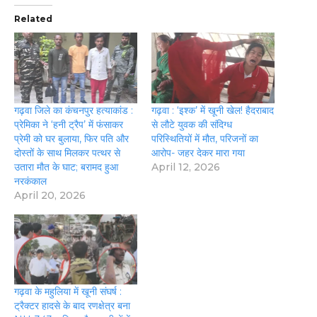
Related
गढ़वा जिले का कंचनपुर हत्याकांड :
गढ़वा : ‘इश्क’ में खूनी खेल! हैदराबाद
प्रेमिका ने ‘हनी ट्रैप’ में फंसाकर
से लौटे युवक की संदिग्ध
प्रेमी को घर बुलाया, फिर पति और
परिस्थितियों में मौत, परिजनों का
दोस्तों के साथ मिलकर पत्थर से
आरोप- जहर देकर मारा गया
उतारा मौत के घाट; बरामद हुआ
April 12, 2026
नरकंकाल
April 20, 2026
गढ़वा के महुलिया में खूनी संघर्ष :
ट्रैक्टर हादसे के बाद रणक्षेत्र बना