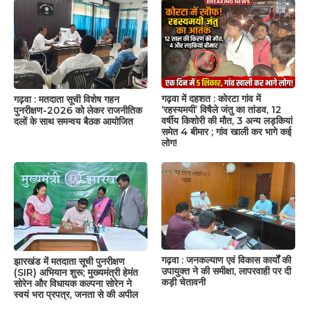
गढ़वा में दहशत : कोरटा गांव में
गढ़वा : मतदाता सूची विशेष गहन
‘रहस्यमयी’ विषैले जंतु का तांडव, 12
पुनरीक्षण-2026 को लेकर राजनीतिक
वर्षीय किशोरी की मौत, 3 अन्य लड़कियां
दलों के साथ समन्वय बैठक आयोजित
समेत 4 बीमार ; गांव खाली कर भागे कई
लोग!
गढ़वा : जनकल्याण एवं विकास कार्यों की
झारखंड में मतदाता सूची पुनरीक्षण
उपायुक्त ने की समीक्षा, लापरवाही पर दी
(SIR) अभियान शुरू; मुख्यमंत्री हेमंत
कड़ी चेतावनी
सोरेन और विधायक कल्पना सोरेन ने
स्वयं भरा प्रपत्र, जनता से की अपील