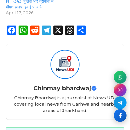
NH-343, पुलिस और ग्रामीणों में
भीषण झड़प, हवाई फायरिंग
April 17, 2026
F
W
R
T
X
T
S
a
h
e
el
h
h
c
a
d
e
re
a
e
ts
di
g
a
re
b
A
t
ra
d
o
p
m
s
o
p
Chinmay bhardwaj
k
Chinmay Bhardwaj is a journalist at News UDI
covering local news from Garhwa and nearby
areas of Jharkhand.