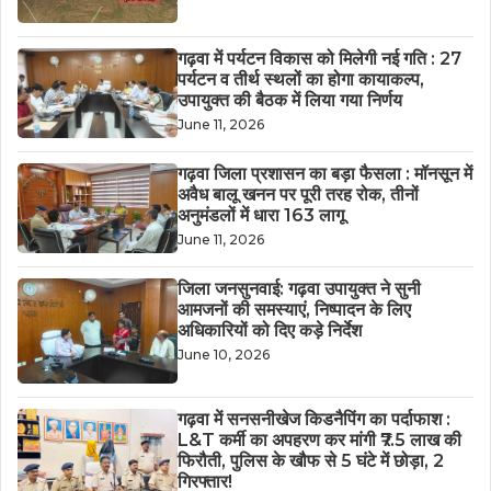
गढ़वा में पर्यटन विकास को मिलेगी नई गति : 27
पर्यटन व तीर्थ स्थलों का होगा कायाकल्प,
उपायुक्त की बैठक में लिया गया निर्णय
June 11, 2026
गढ़वा जिला प्रशासन का बड़ा फैसला : मॉनसून में
अवैध बालू खनन पर पूरी तरह रोक, तीनों
अनुमंडलों में धारा 163 लागू
June 11, 2026
जिला जनसुनवाई: गढ़वा उपायुक्त ने सुनी
आमजनों की समस्याएं, निष्पादन के लिए
अधिकारियों को दिए कड़े निर्देश
June 10, 2026
गढ़वा में सनसनीखेज किडनैपिंग का पर्दाफाश :
L&T कर्मी का अपहरण कर मांगी ₹7.5 लाख की
फिरौती, पुलिस के खौफ से 5 घंटे में छोड़ा, 2
गिरफ्तार!