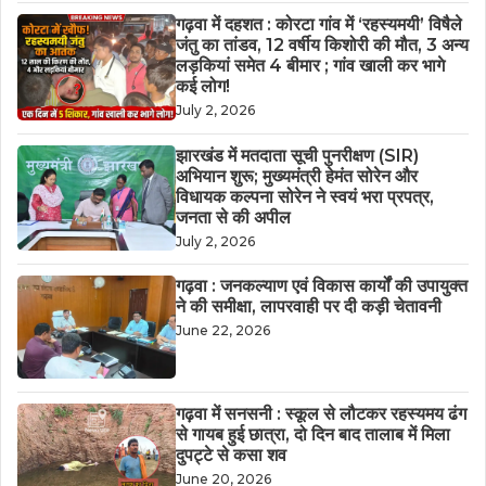
गढ़वा में दहशत : कोरटा गांव में ‘रहस्यमयी’ विषैले
जंतु का तांडव, 12 वर्षीय किशोरी की मौत, 3 अन्य
लड़कियां समेत 4 बीमार ; गांव खाली कर भागे
कई लोग!
July 2, 2026
झारखंड में मतदाता सूची पुनरीक्षण (SIR)
अभियान शुरू; मुख्यमंत्री हेमंत सोरेन और
विधायक कल्पना सोरेन ने स्वयं भरा प्रपत्र,
जनता से की अपील
July 2, 2026
गढ़वा : जनकल्याण एवं विकास कार्यों की उपायुक्त
ने की समीक्षा, लापरवाही पर दी कड़ी चेतावनी
June 22, 2026
गढ़वा में सनसनी : स्कूल से लौटकर रहस्यमय ढंग
से गायब हुई छात्रा, दो दिन बाद तालाब में मिला
दुपट्टे से कसा शव
June 20, 2026