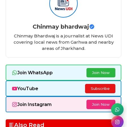
b
A
t
ra
d
o
p
m
s
o
p
Chinmay bhardwaj
k
Chinmay Bhardwaj is a journalist at News UDI
covering local news from Garhwa and nearby
areas of Jharkhand.
Join WhatsApp
Join Now
YouTube
Subscribe
Join Instagram
Join Now
Also Read