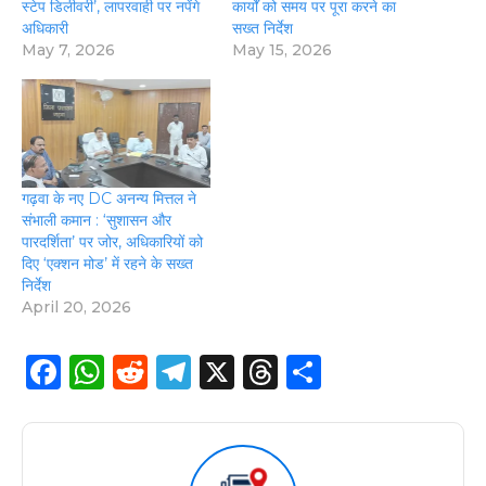
स्टेप डिलीवरी’, लापरवाही पर नपेंगे
कार्यों को समय पर पूरा करने का
अधिकारी
सख्त निर्देश
May 7, 2026
May 15, 2026
गढ़वा के नए DC अनन्य मित्तल ने
संभाली कमान : ‘सुशासन और
पारदर्शिता’ पर जोर, अधिकारियों को
दिए ‘एक्शन मोड’ में रहने के सख्त
निर्देश
April 20, 2026
F
W
R
T
X
T
S
a
h
e
el
h
h
c
a
d
e
re
a
e
ts
di
g
a
re