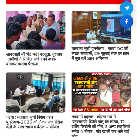
मतदाता सूची पुनरीक्षण : गढ़वा DC की
सख्त चेतावनी, 29 जुलाई तक हर हाल
लापरवाही की भेंट चढ़ी प्रसूता, गुस्साए
में पूरा करें SIR अभियान
ग्रामीणों ने सिविल सर्जन को बंधक
बनाकर कराया फैसला
गढ़वा में दहशत : कोरटा गांव में
गढ़वा : मतदाता सूची विशेष गहन
‘रहस्यमयी’ विषैले जंतु का तांडव, 12
पुनरीक्षण-2026 को लेकर राजनीतिक
वर्षीय किशोरी की मौत, 3 अन्य लड़कियां
दलों के साथ समन्वय बैठक आयोजित
समेत 4 बीमार ; गांव खाली कर भागे कई
लोग!