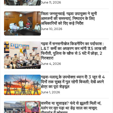
June 11, 2026
जिला जनसुनवाई: गढ़वा उपायुक्त ने सुनी
आमजनों की समस्याएं, निष्पादन के लिए
अधिकारियों को दिए कड़े निर्देश
June 10, 2026
गढ़वा में सनसनीखेज किडनैपिंग का पर्दाफाश :
L&T कर्मी का अपहरण कर मांगी ₹7.5 लाख की
फिरौती, पुलिस के खौफ से 5 घंटे में छोड़ा, 2
गिरफ्तार!
June 4, 2026
गढ़वा-पलामू के उपभोक्ता ध्यान दें! 3 जून से 4
दिनों तक सुबह में गुल रहेगी बिजली; देखें अपने
क्षेत्र का पूरा शेड्यूल
June 1, 2026
सस्पेंस या सुसाइड? फंदे से झूलती मिली मां,
पलंग पर मृत पड़ा था डेढ़ साल का मासूम;
पीराटांड़ में कोहराम