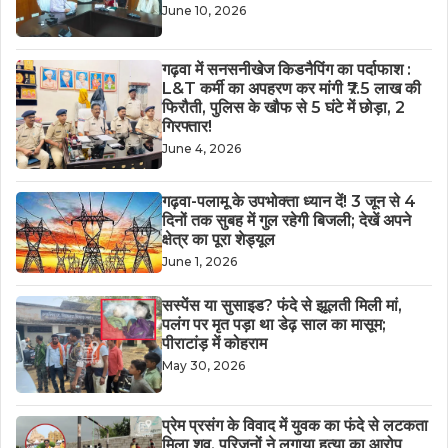
June 10, 2026
गढ़वा में सनसनीखेज किडनैपिंग का पर्दाफाश :
L&T कर्मी का अपहरण कर मांगी ₹7.5 लाख की
फिरौती, पुलिस के खौफ से 5 घंटे में छोड़ा, 2
गिरफ्तार!
June 4, 2026
गढ़वा-पलामू के उपभोक्ता ध्यान दें! 3 जून से 4
दिनों तक सुबह में गुल रहेगी बिजली; देखें अपने
क्षेत्र का पूरा शेड्यूल
June 1, 2026
सस्पेंस या सुसाइड? फंदे से झूलती मिली मां,
पलंग पर मृत पड़ा था डेढ़ साल का मासूम;
पीराटांड़ में कोहराम
May 30, 2026
​प्रेम प्रसंग के विवाद में युवक का फंदे से लटकता
मिला शव, परिजनों ने लगाया हत्या का आरोप