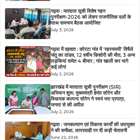
गढ़वा : मतदाता सूची विशेष गहन
पुनरीक्षण-2026 को लेकर राजनीतिक दलों के
साथ समन्वय बैठक आयोजित
July 3, 2026
गढ़वा में दहशत : कोरटा गांव में ‘रहस्यमयी’ विषैले
जंतु का तांडव, 12 वर्षीय किशोरी की मौत, 3 अन्य
लड़कियां समेत 4 बीमार ; गांव खाली कर भागे
कई लोग!
July 2, 2026
झारखंड में मतदाता सूची पुनरीक्षण (SIR)
अभियान शुरू; मुख्यमंत्री हेमंत सोरेन और
विधायक कल्पना सोरेन ने स्वयं भरा प्रपत्र,
जनता से की अपील
July 2, 2026
गढ़वा : जनकल्याण एवं विकास कार्यों की उपायुक्त
ने की समीक्षा, लापरवाही पर दी कड़ी चेतावनी
June 22, 2026