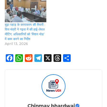
बूढ़ा पहाड़ के कायाकल्प की तैयारी :
वित्त मंत्री ने गढ़वा में की हाई-लेवल
मीटिंग; अधिकारियों को ‘मिशन मोड’
में काम करने का निर्देश
April 13, 2026
F
W
R
T
X
T
S
a
h
e
el
h
h
c
a
d
e
re
a
e
ts
di
g
a
re
b
A
t
ra
d
o
p
m
s
o
p
Chinmay bhardwaj