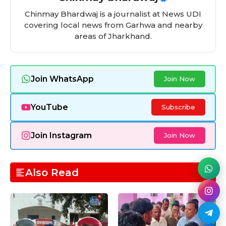
k
Chinmay Bhardwaj is a journalist at News UDI
covering local news from Garhwa and nearby
areas of Jharkhand.
Join WhatsApp
Join Now
YouTube
Subscribe
Join Instagram
Join Now
Also Read