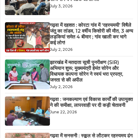
July 3, 2026
गढ़वा में दहशत : कोरटा गांव में ‘रहस्यमयी’ विषैले
जंतु का तांडव, 12 वर्षीय किशोरी की मौत, 3 अन्य
लड़कियां समेत 4 बीमार ; गांव खाली कर भागे
कई लोग!
July 2, 2026
झारखंड में मतदाता सूची पुनरीक्षण (SIR)
अभियान शुरू; मुख्यमंत्री हेमंत सोरेन और
विधायक कल्पना सोरेन ने स्वयं भरा प्रपत्र,
जनता से की अपील
July 2, 2026
गढ़वा : जनकल्याण एवं विकास कार्यों की उपायुक्त
ने की समीक्षा, लापरवाही पर दी कड़ी चेतावनी
June 22, 2026
गढ़वा में सनसनी : स्कूल से लौटकर रहस्यमय ढंग