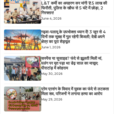
L&T कर्मी का अपहरण कर मांगी ₹7.5 लाख की
फिरौती, पुलिस के खौफ से 5 घंटे में छोड़ा, 2
गिरफ्तार!
June 4, 2026
गढ़वा-पलामू के उपभोक्ता ध्यान दें! 3 जून से 4
दिनों तक सुबह में गुल रहेगी बिजली; देखें अपने
क्षेत्र का पूरा शेड्यूल
June 1, 2026
सस्पेंस या सुसाइड? फंदे से झूलती मिली मां,
पलंग पर मृत पड़ा था डेढ़ साल का मासूम;
पीराटांड़ में कोहराम
May 30, 2026
​प्रेम प्रसंग के विवाद में युवक का फंदे से लटकता
मिला शव, परिजनों ने लगाया हत्या का आरोप
May 29, 2026