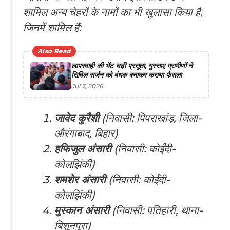
शामिल अन्य चेहरों के नामों का भी खुलासा किया है,
जिनमें शामिल हैं:
Also Read
लापरवाही की भेंट चढ़ी प्रसूता, गुस्साए ग्रामीणों ने
सिविल सर्जन को बंधक बनाकर कराया फैसला
Jul 7, 2026
जावेद कुरैशी
(निवासी: पिपराखांड़, जिला-
औरंगाबाद, बिहार)
हफिजुल अंसारी
(निवासी: कोईंदी-
कोलझिंकी)
शमशेर अंसारी
(निवासी: कोईंदी-
कोलझिंकी)
मुस्कान अंसारी
(निवासी: पतिहारी, थाना-
बिशुनपुरा)