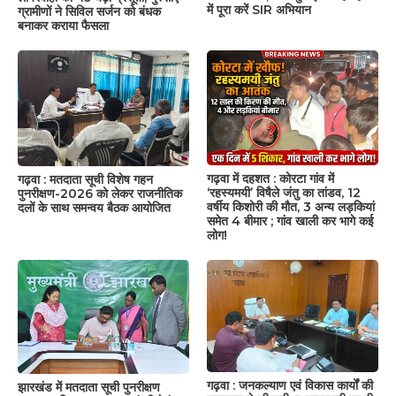
में पूरा करें SIR अभियान
ग्रामीणों ने सिविल सर्जन को बंधक
बनाकर कराया फैसला
गढ़वा में दहशत : कोरटा गांव में
गढ़वा : मतदाता सूची विशेष गहन
‘रहस्यमयी’ विषैले जंतु का तांडव, 12
पुनरीक्षण-2026 को लेकर राजनीतिक
वर्षीय किशोरी की मौत, 3 अन्य लड़कियां
दलों के साथ समन्वय बैठक आयोजित
समेत 4 बीमार ; गांव खाली कर भागे कई
लोग!
गढ़वा : जनकल्याण एवं विकास कार्यों की
झारखंड में मतदाता सूची पुनरीक्षण