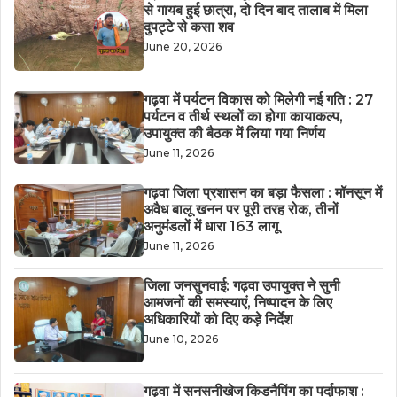
से गायब हुई छात्रा, दो दिन बाद तालाब में मिला
दुपट्टे से कसा शव
June 20, 2026
गढ़वा में पर्यटन विकास को मिलेगी नई गति : 27
पर्यटन व तीर्थ स्थलों का होगा कायाकल्प,
उपायुक्त की बैठक में लिया गया निर्णय
June 11, 2026
गढ़वा जिला प्रशासन का बड़ा फैसला : मॉनसून में
अवैध बालू खनन पर पूरी तरह रोक, तीनों
अनुमंडलों में धारा 163 लागू
June 11, 2026
जिला जनसुनवाई: गढ़वा उपायुक्त ने सुनी
आमजनों की समस्याएं, निष्पादन के लिए
अधिकारियों को दिए कड़े निर्देश
June 10, 2026
गढ़वा में सनसनीखेज किडनैपिंग का पर्दाफाश :