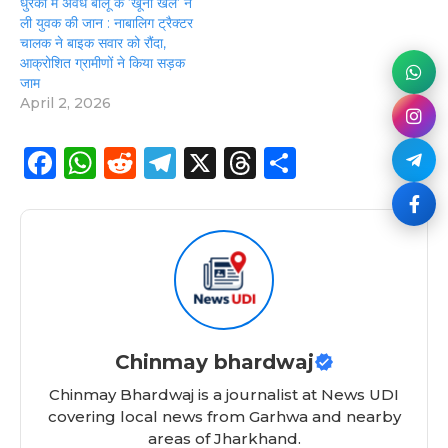
धुरकी में अवैध बालू के ‘खूनी खेल’ ने
ली युवक की जान : नाबालिग ट्रैक्टर
चालक ने बाइक सवार को रौंदा,
आक्रोशित ग्रामीणों ने किया सड़क
जाम
April 2, 2026
F
W
R
T
X
T
S
a
h
e
el
h
h
c
a
d
e
re
a
e
ts
di
g
a
re
b
A
t
ra
d
o
p
m
s
o
p
Chinmay bhardwaj
k
Chinmay Bhardwaj is a journalist at News UDI
covering local news from Garhwa and nearby
areas of Jharkhand.