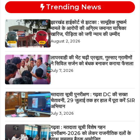
Trending News
झारखंड हाईकोर्ट से झटका : सामूहिक दुष्कर्म
मामले के आरोपी की अग्रिम जमानत याचिका
खारिज, पीड़िता को जगी न्याय की उम्मीद
August 2, 2026
लापरवाही की भेंट चढ़ी प्रसूता, गुस्साए ग्रामीणों
ने सिविल सर्जन को बंधक बनाकर कराया फैसला
July 7, 2026
मतदाता सूची पुनरीक्षण : गढ़वा DC की सख्त
चेतावनी, 29 जुलाई तक हर हाल में पूरा करें SIR
अभियान
July 3, 2026
गढ़वा : मतदाता सूची विशेष गहन
पुनरीक्षण-2026 को लेकर राजनीतिक दलों के
साथ समन्वय बैठक आयोजित