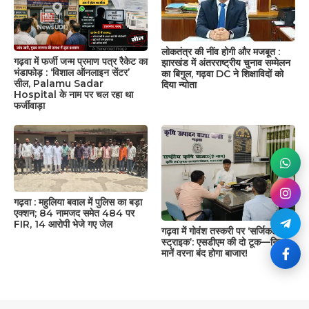
लोकतंत्र की नींव होगी और मजबूत :
गढ़वा में फर्जी जन्म प्रमाण पत्र रैकेट का
झारखंड में अंतरराष्ट्रीय चुनाव सम्मेलन
भंडाफोड़ : ‘विशाल ऑनलाइन सेंटर’
का बिगुल, गढ़वा DC ने शिक्षाविदों को
सील, Palamu Sadar
दिया न्योता
Hospital के नाम पर चल रहा था
फर्जीवाड़ा
गढ़वा : महुलिया बवाल में पुलिस का बड़ा
एक्शन; 84 नामजद समेत 484 पर
FIR, 14 आरोपी भेजे गए जेल
गढ़वा में गोवंश तस्करी पर ‘सर्जिकल
स्ट्राइक’: एसडीएम की दो टूक—नियम
मानें वरना बंद होगा बाजार!