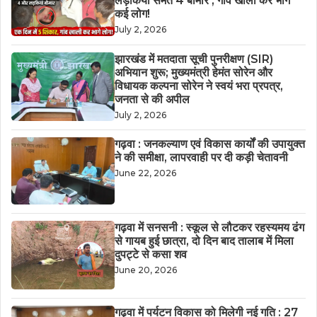
लड़कियां समेत 4 बीमार ; गांव खाली कर भागे
कई लोग!
July 2, 2026
झारखंड में मतदाता सूची पुनरीक्षण (SIR)
अभियान शुरू; मुख्यमंत्री हेमंत सोरेन और
विधायक कल्पना सोरेन ने स्वयं भरा प्रपत्र,
जनता से की अपील
July 2, 2026
गढ़वा : जनकल्याण एवं विकास कार्यों की उपायुक्त
ने की समीक्षा, लापरवाही पर दी कड़ी चेतावनी
June 22, 2026
गढ़वा में सनसनी : स्कूल से लौटकर रहस्यमय ढंग
से गायब हुई छात्रा, दो दिन बाद तालाब में मिला
दुपट्टे से कसा शव
June 20, 2026
गढ़वा में पर्यटन विकास को मिलेगी नई गति : 27