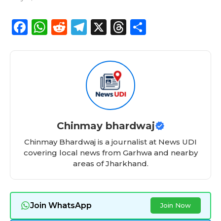
F
W
R
T
X
T
S
a
h
e
el
h
h
c
a
d
e
re
a
e
ts
di
g
a
re
b
A
t
ra
d
o
p
m
s
o
p
Chinmay bhardwaj
k
Chinmay Bhardwaj is a journalist at News UDI
covering local news from Garhwa and nearby
areas of Jharkhand.
Join WhatsApp
Join Now