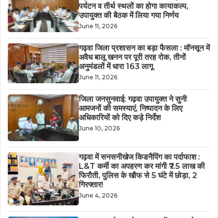
पर्यटन व तीर्थ स्थलों का होगा कायाकल्प,
उपायुक्त की बैठक में लिया गया निर्णय
June 11, 2026
गढ़वा जिला प्रशासन का बड़ा फैसला : मॉनसून में
अवैध बालू खनन पर पूरी तरह रोक, तीनों
अनुमंडलों में धारा 163 लागू
June 11, 2026
जिला जनसुनवाई: गढ़वा उपायुक्त ने सुनी
आमजनों की समस्याएं, निष्पादन के लिए
अधिकारियों को दिए कड़े निर्देश
June 10, 2026
गढ़वा में सनसनीखेज किडनैपिंग का पर्दाफाश :
L&T कर्मी का अपहरण कर मांगी ₹7.5 लाख की
फिरौती, पुलिस के खौफ से 5 घंटे में छोड़ा, 2
गिरफ्तार!
June 4, 2026