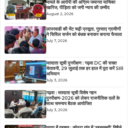
मामले के आरोपी की अग्रिम जमानत याचिका
खारिज, पीड़िता को जगी न्याय की उम्मीद
August 2, 2026
लापरवाही की भेंट चढ़ी प्रसूता, गुस्साए ग्रामीणों
ने सिविल सर्जन को बंधक बनाकर कराया फैसला
July 7, 2026
मतदाता सूची पुनरीक्षण : गढ़वा DC की सख्त
चेतावनी, 29 जुलाई तक हर हाल में पूरा करें SIR
अभियान
July 3, 2026
गढ़वा : मतदाता सूची विशेष गहन
पुनरीक्षण-2026 को लेकर राजनीतिक दलों के
साथ समन्वय बैठक आयोजित
July 3, 2026
गढ़वा में दहशत : कोरटा गांव में ‘रहस्यमयी’ विषैले