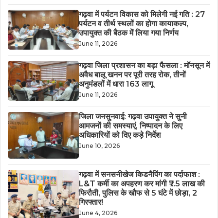
गढ़वा में पर्यटन विकास को मिलेगी नई गति : 27
पर्यटन व तीर्थ स्थलों का होगा कायाकल्प,
उपायुक्त की बैठक में लिया गया निर्णय
June 11, 2026
गढ़वा जिला प्रशासन का बड़ा फैसला : मॉनसून में
अवैध बालू खनन पर पूरी तरह रोक, तीनों
अनुमंडलों में धारा 163 लागू
June 11, 2026
जिला जनसुनवाई: गढ़वा उपायुक्त ने सुनी
आमजनों की समस्याएं, निष्पादन के लिए
अधिकारियों को दिए कड़े निर्देश
June 10, 2026
गढ़वा में सनसनीखेज किडनैपिंग का पर्दाफाश :
L&T कर्मी का अपहरण कर मांगी ₹7.5 लाख की
फिरौती, पुलिस के खौफ से 5 घंटे में छोड़ा, 2
गिरफ्तार!
June 4, 2026