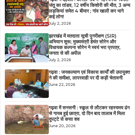
जंतु का तांडव, 12 वर्षीय किशोरी की मौत, 3 अन्य
लड़कियां समेत 4 बीमार ; गांव खाली कर भागे
कई लोग!
July 2, 2026
झारखंड में मतदाता सूची पुनरीक्षण (SIR)
अभियान शुरू; मुख्यमंत्री हेमंत सोरेन और
विधायक कल्पना सोरेन ने स्वयं भरा प्रपत्र,
जनता से की अपील
July 2, 2026
गढ़वा : जनकल्याण एवं विकास कार्यों की उपायुक्त
ने की समीक्षा, लापरवाही पर दी कड़ी चेतावनी
June 22, 2026
गढ़वा में सनसनी : स्कूल से लौटकर रहस्यमय ढंग
से गायब हुई छात्रा, दो दिन बाद तालाब में मिला
दुपट्टे से कसा शव
June 20, 2026