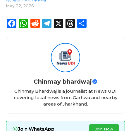
May 22, 2026
F
W
R
T
X
T
S
a
h
e
el
h
h
c
a
d
e
re
a
e
ts
di
g
a
re
b
A
t
ra
d
o
p
m
s
o
p
Chinmay bhardwaj
k
Chinmay Bhardwaj is a journalist at News UDI
covering local news from Garhwa and nearby
areas of Jharkhand.
Join WhatsApp
Join Now