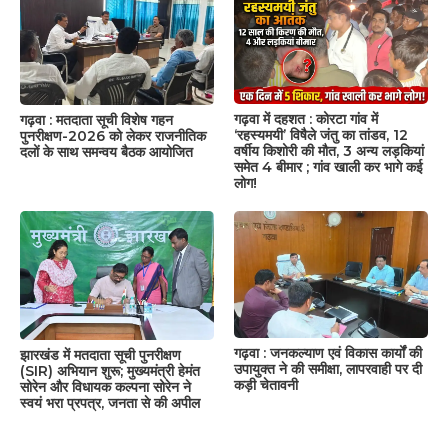
गढ़वा में दहशत : कोरटा गांव में
गढ़वा : मतदाता सूची विशेष गहन
‘रहस्यमयी’ विषैले जंतु का तांडव, 12
पुनरीक्षण-2026 को लेकर राजनीतिक
वर्षीय किशोरी की मौत, 3 अन्य लड़कियां
दलों के साथ समन्वय बैठक आयोजित
समेत 4 बीमार ; गांव खाली कर भागे कई
लोग!
गढ़वा : जनकल्याण एवं विकास कार्यों की
झारखंड में मतदाता सूची पुनरीक्षण
उपायुक्त ने की समीक्षा, लापरवाही पर दी
(SIR) अभियान शुरू; मुख्यमंत्री हेमंत
कड़ी चेतावनी
सोरेन और विधायक कल्पना सोरेन ने
स्वयं भरा प्रपत्र, जनता से की अपील