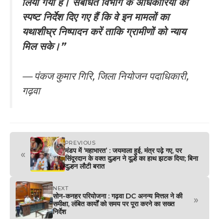
लिया गया है। संबंधित विभाग के अधिकारियों को
स्पष्ट निर्देश दिए गए हैं कि वे इन मामलों का
यथाशीघ्र निष्पादन करें ताकि ग्रामीणों को न्याय
मिल सके।”
—
पंकज कुमार गिरि, जिला नियोजन पदाधिकारी,
गढ़वा
PREVIOUS
मंडप में ‘महाभारत’ : जयमाला हुई, मंत्र पढ़े गए, पर
«
सिंदूरदान के वक्त दुल्हन ने दूल्हे का हाथ झटक दिया; बिना
दुल्हन लौटी बरात
NEXT
सोन-कनहर परियोजना : गढ़वा DC अनन्य मित्तल ने की
»
समीक्षा, लंबित कार्यों को समय पर पूरा करने का सख्त
निर्देश